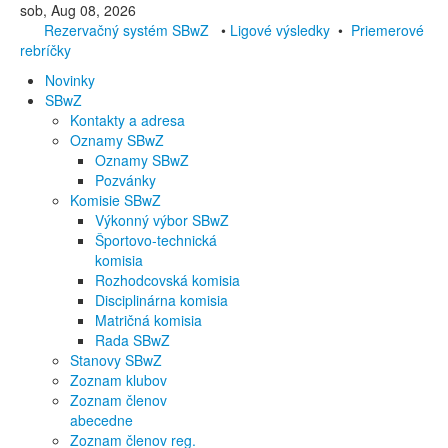
sob, Aug 08, 2026
Rezervačný systém SBwZ
•
Ligové výsledky
•
Priemerové
rebríčky
Novinky
SBwZ
Kontakty a adresa
Oznamy SBwZ
Oznamy SBwZ
Pozvánky
Komisie SBwZ
Výkonný výbor SBwZ
Športovo-technická
komisia
Rozhodcovská komisia
Disciplinárna komisia
Matričná komisia
Rada SBwZ
Stanovy SBwZ
Zoznam klubov
Zoznam členov
abecedne
Zoznam členov reg.