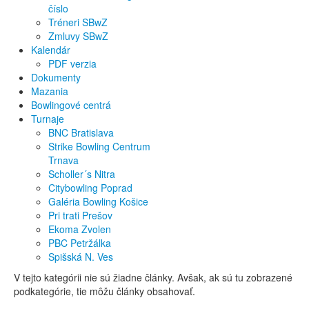
číslo
Tréneri SBwZ
Zmluvy SBwZ
Kalendár
PDF verzia
Dokumenty
Mazania
Bowlingové centrá
Turnaje
BNC Bratislava
Strike Bowling Centrum
Trnava
Scholler´s Nitra
Citybowling Poprad
Galéria Bowling Košice
Pri trati Prešov
Ekoma Zvolen
PBC Petržálka
Spišská N. Ves
V tejto kategórii nie sú žiadne články. Avšak, ak sú tu zobrazené
podkategórie, tie môžu články obsahovať.