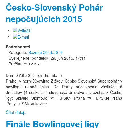
Česko-Slovenský Pohár
nepočujúcich 2015
Podrobnosti
Kategória:
Sezóna 2014/2015
Uverejnené: pondelok, 29. jún 2015, 14:11
Prečítané: 1209x
Dňa 27.6.2015 sa konalo v
Prahe, v herni Xbowling Žižkov, Česko-Slovenský Superpohár v
bowlingu nepočujúcich. Do Prahy pricestovalo všetkých 8
družstiev (4 české a 4 slovenské družstvá). Družstvá z Českej
ligy: Skivelo Olomouc “A”, I.PSKN Praha “A”, I.PSKN Praha
“ženy” a SSK Vítkovice...
Čítať ďalej...
Finále Bowlingovej ligy