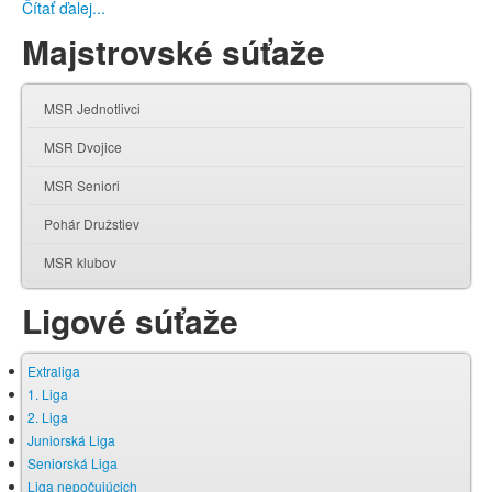
Čítať ďalej...
Majstrovské súťaže
MSR Jednotlivci
MSR Dvojice
MSR Seniori
Pohár Družstiev
MSR klubov
Ligové súťaže
Extraliga
1. Liga
2. Liga
Juniorská Liga
Seniorská Liga
Liga nepočujúcich