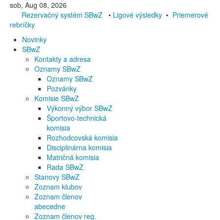
sob, Aug 08, 2026
Rezervačný systém SBwZ
•
Ligové výsledky
•
Priemerové
rebríčky
Novinky
SBwZ
Kontakty a adresa
Oznamy SBwZ
Oznamy SBwZ
Pozvánky
Komisie SBwZ
Výkonný výbor SBwZ
Športovo-technická
komisia
Rozhodcovská komisia
Disciplinárna komisia
Matričná komisia
Rada SBwZ
Stanovy SBwZ
Zoznam klubov
Zoznam členov
abecedne
Zoznam členov reg.