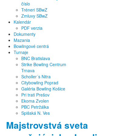
číslo
Tréneri SBwZ
Zmluvy SBwZ
Kalendár
PDF verzia
Dokumenty
Mazania
Bowlingové centrá
Turnaje
BNC Bratislava
Strike Bowling Centrum
Trnava
Scholler´s Nitra
Citybowling Poprad
Galéria Bowling Košice
Pri trati Prešov
Ekoma Zvolen
PBC Petržálka
Spišská N. Ves
Majstrovstvá sveta