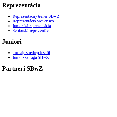
Reprezentácia
Reprezentačný tréner SBwZ
Reprezentácia Slovenska
Juniorská reprezentácia
Seniorská reprezentácia
Juniori
Turnaje stredných škôl
Juniorská Liga SBwZ
Partneri SBwZ