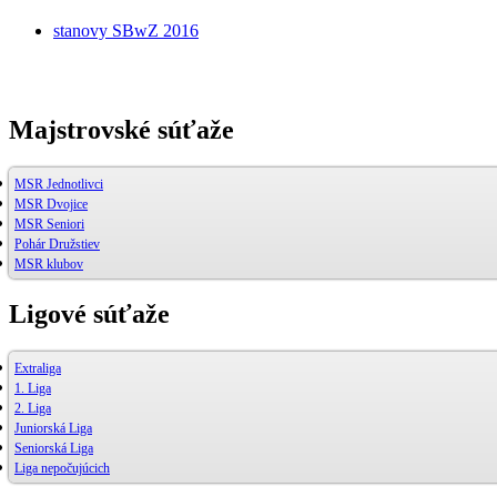
stanovy SBwZ 2016
Majstrovské súťaže
MSR Jednotlivci
MSR Dvojice
MSR Seniori
Pohár Družstiev
MSR klubov
Ligové súťaže
Extraliga
1. Liga
2. Liga
Juniorská Liga
Seniorská Liga
Liga nepočujúcich