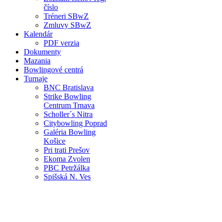
číslo
Tréneri SBwZ
Zmluvy SBwZ
Kalendár
PDF verzia
Dokumenty
Mazania
Bowlingové centrá
Turnaje
BNC Bratislava
Strike Bowling
Centrum Trnava
Scholler´s Nitra
Citybowling Poprad
Galéria Bowling
Košice
Pri trati Prešov
Ekoma Zvolen
PBC Petržálka
Spišská N. Ves