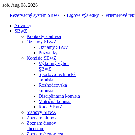
sob, Aug 08, 2026
Rezervačný systém SBwZ
•
Ligové výsledky
•
Priemerové reb
Novinky
SBwZ
Kontakty a adresa
Oznamy SBwZ
Oznamy SBwZ
Pozvánky
Komisie SBwZ
Výkonný výbor
SBwZ
Športovo-technická
komisia
Rozhodcovská
komisia
Disciplinárna komisia
Matričná komisia
Rada SBwZ
Stanovy SBwZ
Zoznam klubov
Zoznam členov
abecedne
Zoznam členov reg.