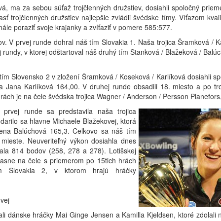
ová, ma za sebou súťaž trojčlenných družstiev, dosiahli spoločný pr
ť trojčlenných družstiev najlepšie zvládli švédske tímy. Víťazom kvali
ále poraziť svoje krajanky a zvíťaziť v pomere 585:577.
v. V prvej runde dohral náš tím Slovakia 1. Naša trojica Šramková / Ka
ndy, v ktorej odštartoval náš druhý tím Stanková / Blažeková / Balúch
 tím Slovensko 2 v zložení Šramková / Koseková / Karlíková dosiahli s
a Jana Karlíková 164,00. V druhej runde obsadili 18. miesto a po t
 hrách je na čele švédska trojica Wagner / Anderson / Persson Planefor
prvej runde sa predstavila naša trojica
darilo sa hlavne Michaele Blažekovej, ktorá
lena Balúchová 165,3. Celkovo sa náš tím
. mieste. Neuveriteľný výkon dosiahla dnes
ala 814 bodov (258, 278 a 278). Lotišskej
 jasne na čele s priemerom po 15tich hrách
m Slovakia 2, v ktorom hrajú hráčky
vej
li dánske hráčky Mai Ginge Jensen a Kamilla Kjeldsen, ktoré zdolali 