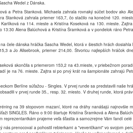
ie Sascha Wedel z Dánska.
ková a Petra Stanková. Michaela zahrala rovnaký súčet bodov ako Al
etra Stanková zahrala priemer 163,7, čo stačilo na konečné 120. mies
a Karlíková na 114. mieste a Kristína Koseková na 130. mieste. Zajtr
á, o 13:30 Alena Balúchová a Kristína Šramková a v pondelok ráno Pet
 na čele dánska hráčka Sascha Wedel, ktorá v šiestich hrách dosiahla
15,3 a Jo Allsebrook, priemer 214,00. Štvoricu najlepších hráčok dn
eková skončila s priemerom 153,2 na 43.mieste, v priebežnom poradí jej
adí je na 76. mieste. Zajtra si po prvý krát na šampionáte zahrajú P
om Berlíne súťažou - Singles. V prvej runde sa predstavili naše hrá
bsadili v prvej runde 35., resp. 32. miesto. V druhej runde, ktorá prá
tréning na 39 stopovom mazaní, ktoré na dráhy nanášajú najnovšie m
súťaži SINGLES. Ráno o 9:00 štartuje Kristína Šramková a Alena Balúch
im reprezentantkám prajeme veľa šťastia a samozrejme Vám fandí celé
rý nás prenocoval a pohostil rebierkami a "veveričkami" vo svojom pen