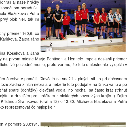
ohrali aj naše hráčky
v konečnom poradí 61.
aela Blažeková / Petra
rvý blok hier, tak im
čný priemer 160,6, čo
arlíková. Zajtra ráno
stína Koseková a Jana
čky na prvom mieste Marjo Pontinen a Hennele Impola dosiahli priemer
lichotivé posledné mesto, preto veríme, že toto umiestnenie vylepšia v
m čerstvo v pamäti. Dievčatá sa snažili z plných síl no pri občasnom
tože žiadna z nich nebrala a neberie toto podujatie na ľahkú váhu a po
eňať spare (dorážky) dievčatá vedia, no nechali sa často krát strhnúť
ším a drzejším protihráčkam z niektorých severských krajín :) Zajtra
s Kristínou Šramkovou (dráha 12) o 13.30. Michaela Blažeková a Petra
ko reprezentovať čo najlepšie."
sen v pomere 233:191.