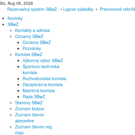
štv, Aug 06, 2026
Rezervačný systém SBwZ
•
Ligové výsledky
•
Priemerové rebríč
Novinky
SBwZ
Kontakty a adresa
Oznamy SBwZ
Oznamy SBwZ
Pozvánky
Komisie SBwZ
Výkonný výbor SBwZ
Športovo-technická
komisia
Rozhodcovská komisia
Disciplinárna komisia
Matričná komisia
Rada SBwZ
Stanovy SBwZ
Zoznam klubov
Zoznam členov
abecedne
Zoznam členov reg.
číslo