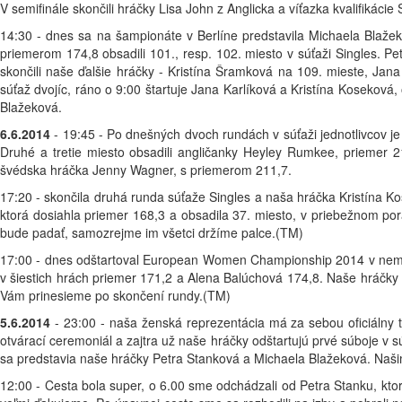
V semifinále skončili hráčky Lisa John z Anglicka a víťazka kvalifikác
14:30 - dnes sa na šampionáte v Berlíne predstavila Michaela Blaže
priemerom 174,8 obsadili 101., resp. 102. miesto v súťaži Singles. P
skončili naše ďalšie hráčky - Kristína Šramková na 109. mieste, Jan
súťaž dvojíc, ráno o 9:00 štartuje Jana Karlíková a Kristína Kosekov
Blažeková.
6.6.2014
- 19:45 - Po dnešných dvoch rundách v súťaži jednotlivcov je
Druhé a tretie miesto obsadili angličanky Heyley Rumkee, priemer 2
švédska hráčka Jenny Wagner, s priemerom 211,7.
17:20 - skončila druhá runda súťaže Singles a naša hráčka Kristína Kos
ktorá dosiahla priemer 168,3 a obsadila 37. miesto, v priebežnom por
bude padať, samozrejme im všetci držíme palce.(TM)
17:00 - dnes odštartoval European Women Championship 2014 v nemeck
v šiestich hrách priemer 171,2 a Alena Balúchová 174,8. Naše hráčky o
Vám prinesieme po skončení rundy.(TM)
5.6.2014
- 23:00 - naša ženská reprezentácia má za sebou oficiálny 
otvárací ceremoniál a zajtra už naše hráčky odštartujú prvé súboje v 
sa predstavia naše hráčky Petra Stanková a Michaela Blažeková. Naš
12:00 - Cesta bola super, o 6.00 sme odchádzali od Petra Stanku, kto