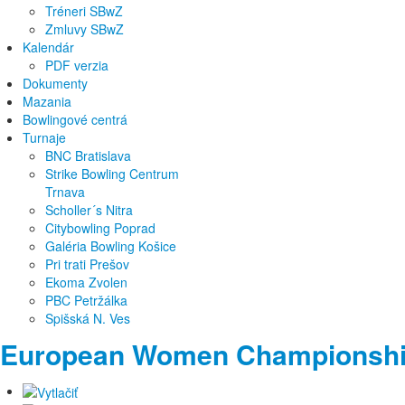
Tréneri SBwZ
Zmluvy SBwZ
Kalendár
PDF verzia
Dokumenty
Mazania
Bowlingové centrá
Turnaje
BNC Bratislava
Strike Bowling Centrum
Trnava
Scholler´s Nitra
Citybowling Poprad
Galéria Bowling Košice
Pri trati Prešov
Ekoma Zvolen
PBC Petržálka
Spišská N. Ves
European Women Championshi