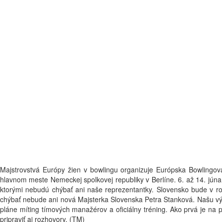
Majstrovstvá Európy žien v bowlingu organizuje Európska Bowlingov
hlavnom meste Nemeckej spolkovej republiky v Berlíne. 6. až 14. jún
ktorými nebudú chýbať ani naše reprezentantky. Slovensko bude v ro
chýbať nebude ani nová Majsterka Slovenska Petra Stanková. Našu výpra
pláne míting tímových manažérov a oficiálny tréning. Ako prvá je na 
pripraviť aj rozhovory. (TM)