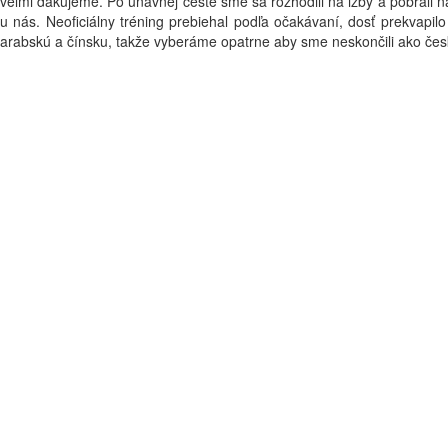
veľmi ďakujeme. Po únavnej ceste sme sa rozhodili na izby a pobrali n
u nás. Neoficiálny tréning prebiehal podľa očakávaní, dosť prekvapil
arabskú a čínsku, takže vyberáme opatrne aby sme neskončili ako česk