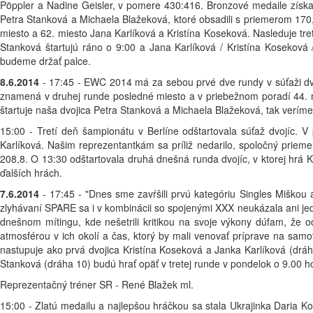
Pöppler a Nadine Geisler, v pomere 430:416. Bronzové medaile získa
Petra Stanková a Michaela Blažeková, ktoré obsadili s priemerom 170
miesto a 62. miesto Jana Karlíková a Kristína Koseková. Nasleduje tre
Stanková štartujú ráno o 9:00 a Jana Karlíková / Kristína Koseková /
budeme držať palce.
8.6.2014
- 17:45 - EWC 2014 má za sebou prvé dve rundy v súťaži dvo
znamená v druhej runde posledné miesto a v priebežnom poradí 44. mie
štartuje naša dvojica Petra Stanková a Michaela Blažeková, tak verím
15:00 - Tretí deň šampionátu v Berlíne odštartovala súťaž dvojíc. V 
Karlíková. Našim reprezentantkám sa príliž nedarilo, spoločný priem
208,8. O 13:30 odštartovala druhá dnešná runda dvojíc, v ktorej hrá K
ďalších hrách.
7.6.2014
- 17:45 - "Dnes sme zavŕšili prvú kategóriu Singles Miškou 
zlyhávaní SPARE sa i v kombinácii so spojenými XXX neukázala ani jedn
dnešnom mítingu, kde nešetrili kritikou na svoje výkony dúfam, že od
atmosférou v ich okolí a čas, ktorý by mali venovať príprave na samo
nastupuje ako prvá dvojica Kristína Koseková a Janka Karlíková (drá
Stanková (dráha 10) budú hrať opäť v tretej runde v pondelok o 9.00 h
Reprezentačný tréner SR - René Blažek ml.
15:00 - Zlatú medailu a najlepšou hráčkou sa stala Ukrajinka Daria K