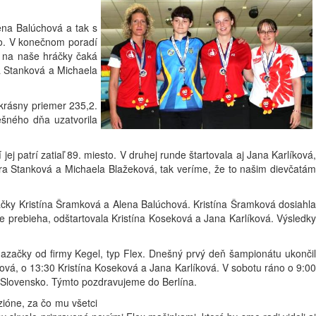
ena Balúchová a tak s
to. V konečnom poradí
a na naše hráčky čaká
ra Stanková a Michaela
 krásny priemer 235,2.
ešného dňa uzatvorila
 patrí zatiaľ 89. miesto. V druhej runde štartovala aj Jana Karlíková,
etra Stanková a Michaela Blažeková, tak veríme, že to našim dievčatám
čky Kristína Šramková a Alena Balúchová. Kristína Šramková dosiahla
ve prebieha, odštartovala Kristína Koseková a Jana Karlíková. Výsledky
azačky od firmy Kegel, typ Flex. Dnešný prvý deň šampionátu ukončil
ová, o 13:30 Kristína Koseková a Jana Karlíková. V sobotu ráno o 9:00
 Slovensko. Týmto pozdravujeme do Berlína.
zióne, za čo mu všetci