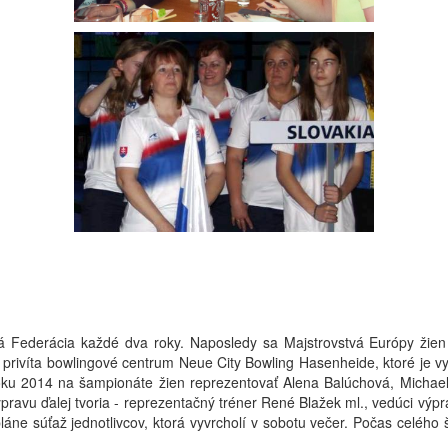
á Federácia každé dva roky. Naposledy sa Majstrovstvá Európy žien
a privíta bowlingové centrum Neue City Bowling Hasenheide, ktoré je 
ku 2014 na šampionáte žien reprezentovať Alena Balúchová, Michaela
vu ďalej tvoria - reprezentačný tréner René Blažek ml., vedúci výprav
pláne súťaž jednotlivcov, ktorá vyvrcholí v sobotu večer. Počas celé