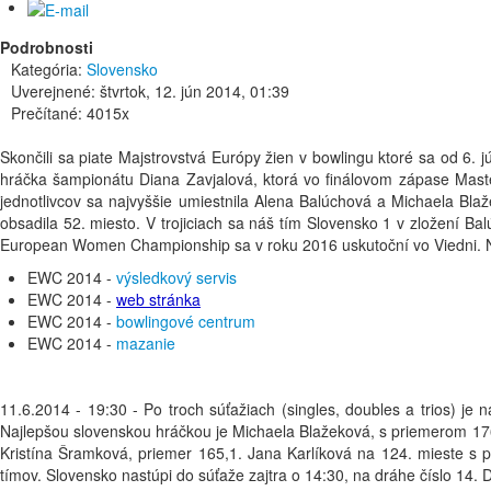
Podrobnosti
Kategória:
Slovensko
Uverejnené: štvrtok, 12. jún 2014, 01:39
Prečítané: 4015x
Skončili sa piate Majstrovstvá Európy žien v bowlingu ktoré sa od 6. 
hráčka šampionátu Diana Zavjalová, ktorá vo finálovom zápase Masters,
jednotlivcov sa najvyššie umiestnila Alena Balúchová a Michaela Bla
obsadila 52. miesto. V trojiciach sa náš tím Slovensko 1 v zložení Ba
European Women Championship sa v roku 2016 uskutoční vo Viedni. Na
EWC 2014 -
výsledkový servis
EWC 2014 -
web stránka
EWC 2014 -
bowlingové centrum
EWC 2014 -
mazanie
11.6.2014 - 19:30 - Po troch súťažiach (singles, doubles a trios) j
Najlepšou slovenskou hráčkou je Michaela Blažeková, s priemerom 176
Kristína Šramková, priemer 165,1. Jana Karlíková na 124. mieste s
tímov. Slovensko nastúpi do súťaže zajtra o 14:30, na dráhe číslo 14. 