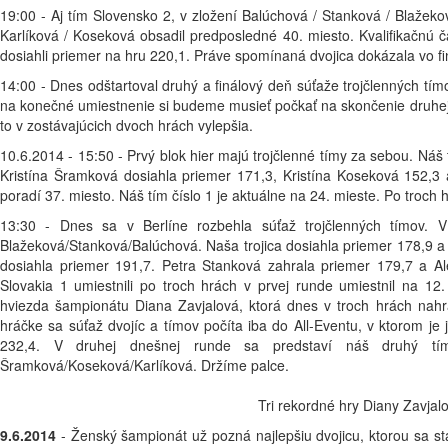
19:00 - Aj tím Slovensko 2, v zložení Balúchová / Stanková / Blažek
Karlíková / Koseková obsadil predposledné 40. miesto. Kvalifikačnú čas
dosiahli priemer na hru 220,1. Práve spomínaná dvojica dokázala vo fin
14:00 - Dnes odštartoval druhý a finálový deň súťaže trojčlenných tímo
na konečné umiestnenie si budeme musieť počkať na skončenie druhej ru
to v zostávajúcich dvoch hrách vylepšia.
10.6.2014 - 15:50 - Prvý blok hier majú trojčlenné tímy za sebou. Náš
Kristína Šramková dosiahla priemer 171,3, Kristína Koseková 152,3 
poradí 37. miesto. Náš tím číslo 1 je aktuálne na 24. mieste. Po troch
13:30 - Dnes sa v Berlíne rozbehla súťaž trojčlenných tímov. V 
Blažeková/Stanková/Balúchová. Naša trojica dosiahla priemer 178,9 a 
dosiahla priemer 191,7. Petra Stanková zahrala priemer 179,7 a A
Slovakia 1 umiestnili po troch hrách v prvej runde umiestnil na 12
hviezda šampionátu Diana Zavjalová, ktorá dnes v troch hrách nahr
hráčke sa súťaž dvojíc a tímov počíta iba do All-Eventu, v ktorom je
232,4. V druhej dnešnej runde sa predstaví náš druhý tí
Šramková/Koseková/Karlíková. Držíme palce.
Tri rekordné hry Diany Zavjalo
9.6.2014
- Ženský šampionát už pozná najlepšiu dvojicu, ktorou sa sta