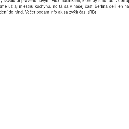
y skvelo pripravené novými Flex mašinkami, ktoré by sme radi videli aj
sme už aj miestnu kuchyňu, no tá sa v našej časti Berlína delí len na
ení do rúnd. Večer podám info ak sa zvýši čas. (RB)