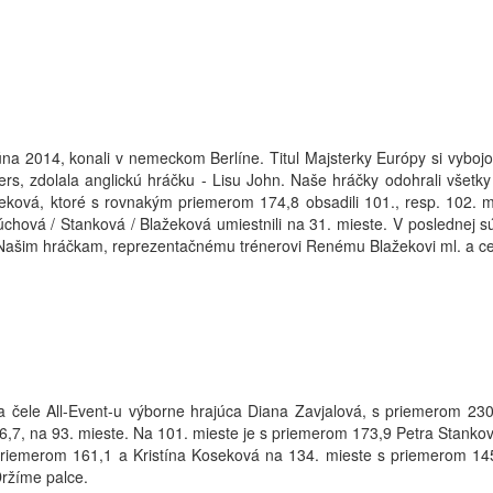
júna 2014, konali v nemeckom Berlíne. Titul Majsterky Európy si vybojo
 zdolala anglickú hráčku - Lisu John. Naše hráčky odohrali všetky súť
žeková, ktoré s rovnakým priemerom 174,8 obsadili 101., resp. 102. m
lúchová / Stanková / Blažeková umiestnili na 31. mieste. V poslednej 
šim hráčkam, reprezentačnému trénerovi Renému Blažekovi ml. a cele
e na čele All-Event-u výborne hrajúca Diana Zavjalová, s priemerom 2
,7, na 93. mieste. Na 101. mieste je s priemerom 173,9 Petra Stankov
 priemerom 161,1 a Kristína Koseková na 134. mieste s priemerom 14
Držíme palce.