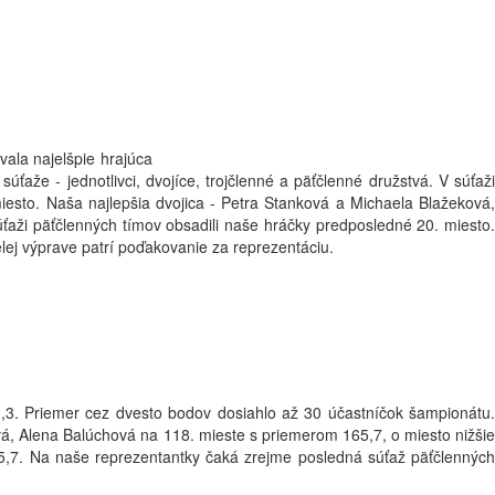
vala najelšpie hrajúca
aže - jednotlivci, dvojíce, trojčlenné a päťčlenné družstvá. V súťaži
iesto. Naša najlepšia dvojica - Petra Stanková a Michaela Blažeková,
súťaži päťčlenných tímov obsadili naše hráčky predposledné 20. miesto.
j výprave patrí poďakovanie za reprezentáciu.
30,3. Priemer cez dvesto bodov dosiahlo až 30 účastníčok šampionátu.
á, Alena Balúchová na 118. mieste s priemerom 165,7, o miesto nižšie
5,7. Na naše reprezentantky čaká zrejme posledná súťaž päťčlenných