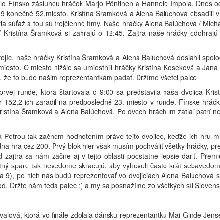
lo Fínsko zásluhou hráčok Marjo Pöntinen a Hannele Impola. Dnes od
,9 konečné 52.miesto. Kristína Šramková a Alena Balúchová obsadili 
tia súťaž a tou sú trojčlenné tímy. Naše hráčky Alena Balúchová / Mich
 Kristína Šramková si zahrajú o 12:45. Zajtra naše hráčky odohrajú p
jíc, naše hráčky Kristína Šramková a Alena Balúchová dosiahli spolo
sto. O miesto nižšie sa umiestnili hráčky Kristína Koseková a Jana K
e, že to bude našim reprezentantkám padať. Držíme všetci palce
prvej runde, ktorá štartovala o 9:00 sa predstavila naša dvojica Kri
er 152,2 ich zaradil na predposledné 23. miesto v runde. Fínske hrá
ristína Šramková a Alena Balúchová. Po dvoch hrách im zatiaľ patrí ne
a Petrou tak začnem hodnotením práve tejto dvojice, keďže ich hru má
a hra cez 200. Prvý blok hier však musím pochváliť všetky hráčky, pre
 zajtra sa nám začne aj v tejto oblasti podstatne lepsie dariť. Premi
tný spare tak nevedome skracujú, aby vyhoveli často krát sebavedomej
ha 9), po nich nás budú reprezentovať vo dvojiciach Alena Baluchová 
od. Držte nám teda palec :) a my sa posnažíme zo všetkých síl Slovens
ovalová, ktorá vo finále zdolala dánsku reprezentantku Mai Ginde Jen