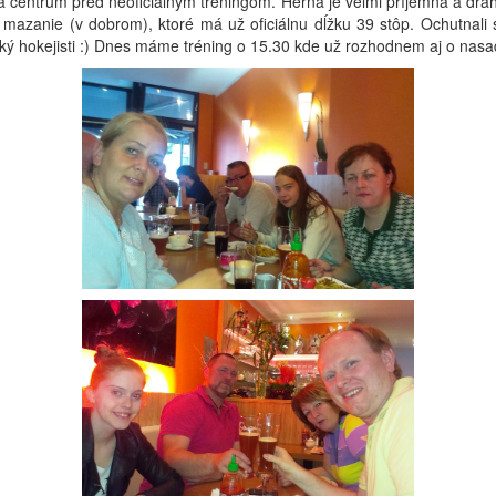
a centrum pred neoficiálnym tréningom. Herňa je veľmi príjemná a dráh
o mazanie (v dobrom), ktoré má už oficiálnu dĺžku 39 stôp. Ochutnali 
ý hokejisti :) Dnes máme tréning o 15.30 kde už rozhodnem aj o nasad