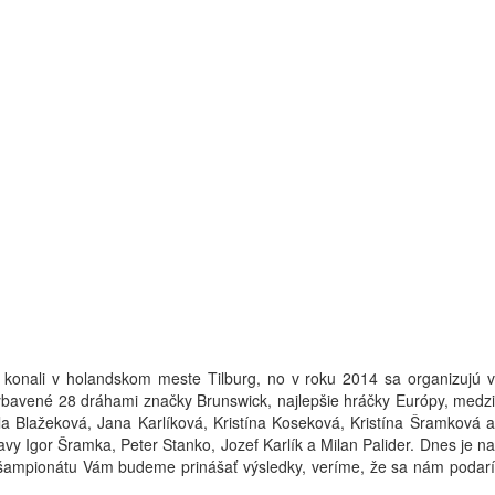
 konali v holandskom meste Tilburg, no v roku 2014 sa organizujú v
vybavené 28 dráhami značky Brunswick, najlepšie hráčky Európy, medzi
 Blažeková, Jana Karlíková, Kristína Koseková, Kristína Šramková a
y Igor Šramka, Peter Stanko, Jozef Karlík a Milan Palider. Dnes je na
ho šampionátu Vám budeme prinášať výsledky, veríme, že sa nám podarí