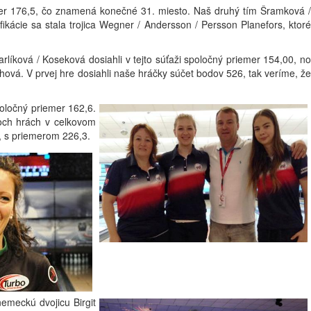
iemer 176,5, čo znamená konečné 31. miesto. Naš druhý tím Šramková /
fikácie sa stala trojica Wegner / Andersson / Persson Planefors, ktoré
rlíková / Koseková dosiahli v tejto súťaži spoločný priemer 154,00, no
ová. V prvej hre dosiahli naše hráčky súčet bodov 526, tak veríme, že
poločný priemer 162,6.
roch hrách v celkovom
s, s priemerom 226,3.
nemeckú dvojicu Birgit