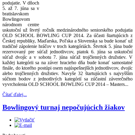
podujatie. V dňoch
5. až 7. júna sa v
bratislavskom
Bowlingovom
národnom centre
uskutoční už štvrtý ročník medzinárodného seniorského podujatia
OLD SCHOOL BOWLING CUP 2014. Za účasti štartujúcich z
Českej republiky, Maďarska, Poľska a Slovenska sa bude konať už
tradičné zápolenie hráčov v troch kategóriách. Štvrtok 5. júna bude
rezervovaný pre súťaž jednotlivcov, piatok 6. júna sa uskutoční
súťaž dvojíc a v sobotu 7. júna súťaž trojčlenných družstiev. V
každej kategórii sa na záver hracieho dňa bude konať samostatné
finále, do ktorého postúpi osem najúspešnejších jednotlivcov, dvojíc
alebo trojčlenných družstiev. Navyše 32 štartujúcich s najvyšším
súčtom bodov z jednotlivých kategórií sa zúčastní záverečného
vyvrcholenia OLD SCHOOL BOWLING CUP 2014 – Masters...
Čítať ďalej...
Bowlingový turnaj nepočujúcich žiakov