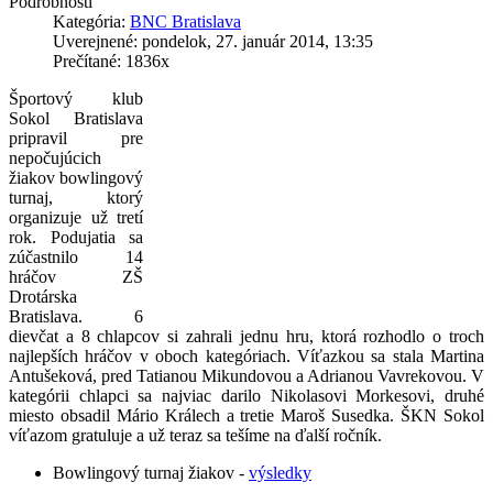
Podrobnosti
Kategória:
BNC Bratislava
Uverejnené: pondelok, 27. január 2014, 13:35
Prečítané: 1836x
Športový klub
Sokol Bratislava
pripravil pre
nepočujúcich
žiakov bowlingový
turnaj, ktorý
organizuje už tretí
rok. Podujatia sa
zúčastnilo 14
hráčov ZŠ
Drotárska
Bratislava. 6
dievčat a 8 chlapcov si zahrali jednu hru, ktorá rozhodlo o troch
najlepších hráčov v oboch kategóriach. Víťazkou sa stala Martina
Antušeková, pred Tatianou Mikundovou a Adrianou Vavrekovou. V
kategórii chlapci sa najviac darilo Nikolasovi Morkesovi, druhé
miesto obsadil Mário Králech a tretie Maroš Susedka. ŠKN Sokol
víťazom gratuluje a už teraz sa tešíme na ďalší ročník.
Bowlingový turnaj žiakov -
výsledky