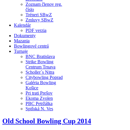
Zoznam členov reg.
číslo
Tréneri SBwZ
Zmluvy SBwZ
Kalendár
PDF verzia
Dokumenty
Mazania
Bowlingové centrá
Turnaje
BNC Bratislava
Strike Bowling
Centrum Trnava
Scholler´s Nitra
Citybowling Poprad
Galéria Bowling
Košice
Pri trati Prešov
Ekoma Zvolen
PBC Petržálka
Spišská N. Ves
Old School Bowling Cup 2014