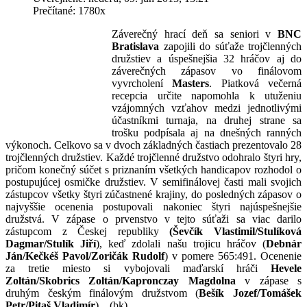
Prečítané: 1780x
Záverečný hrací deň sa seniori v
BNC
Bratislava
zapojili do súťaže trojčlenných
družstiev a úspešnejšia 32 hráčov aj do
záverečných zápasov vo finálovom
vyvrcholení
Masters
. Piatková večerná
recepcia určite napomohla k utuženiu
vzájomných vzťahov medzi jednotlivými
účastníkmi turnaja, na druhej strane sa
trošku podpísala aj na dnešných ranných
výkonoch. Celkovo sa v dvoch základných častiach prezentovalo 28
trojčlenných družstiev. Každé trojčlenné družstvo odohralo štyri hry,
pričom konečný súčet s priznaním všetkých handicapov rozhodol o
postupujúcej osmičke družstiev. V semifinálovej časti mali svojich
zástupcov všetky štyri zúčastnené krajiny, do posledných zápasov o
najvyššie ocenenia postupovali nakoniec štyri najúspešnejšie
družstvá. V zápase o prvenstvo v tejto súťaži sa viac darilo
zástupcom z Českej republiky
(Ševčík Vlastimil/Stulíková
Dagmar/Stulík Jiří
), keď zdolali našu trojicu hráčov (
Debnár
Ján/Kečkéš Pavol/Zoričák Rudolf
) v pomere 565:491. Ocenenie
za tretie miesto si vybojovali maďarskí hráči
Hevele
Zoltán/Skobrics Zoltán/Kapronczay Magdolna
v zápase s
druhým českým finálovým družstvom (
Bešík Jozef/Tomášek
Petr/Pitaš Vladimír
)... (bk)