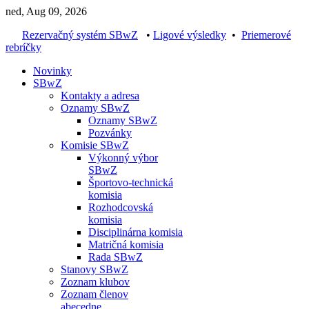
ned, Aug 09, 2026
Rezervačný systém SBwZ
•
Ligové výsledky
•
Priemerové
rebríčky
Novinky
SBwZ
Kontakty a adresa
Oznamy SBwZ
Oznamy SBwZ
Pozvánky
Komisie SBwZ
Výkonný výbor
SBwZ
Športovo-technická
komisia
Rozhodcovská
komisia
Disciplinárna komisia
Matričná komisia
Rada SBwZ
Stanovy SBwZ
Zoznam klubov
Zoznam členov
abecedne