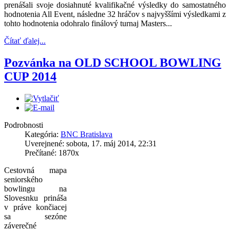
prenášali svoje dosiahnuté kvalifikačné výsledky do samostatného
hodnotenia All Event, následne 32 hráčov s najvyššími výsledkami z
tohto hodnotenia odohralo finálový turnaj Masters...
Čítať ďalej...
Pozvánka na OLD SCHOOL BOWLING
CUP 2014
Podrobnosti
Kategória:
BNC Bratislava
Uverejnené: sobota, 17. máj 2014, 22:31
Prečítané: 1870x
Cestovná mapa
seniorského
bowlingu na
Slovesnku prináša
v práve končiacej
sa sezóne
záverečné