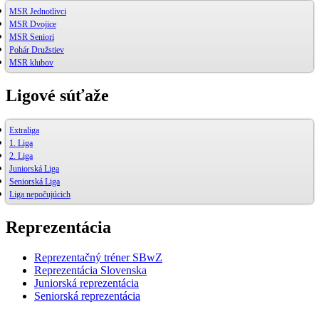
MSR Jednotlivci
MSR Dvojice
MSR Seniori
Pohár Družstiev
MSR klubov
Ligové súťaže
Extraliga
1. Liga
2. Liga
Juniorská Liga
Seniorská Liga
Liga nepočujúcich
Reprezentácia
Reprezentačný tréner SBwZ
Reprezentácia Slovenska
Juniorská reprezentácia
Seniorská reprezentácia