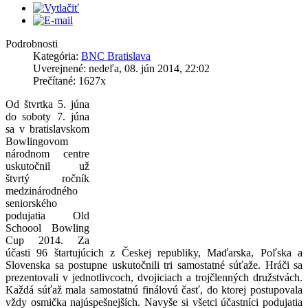
Podrobnosti
Kategória:
BNC Bratislava
Uverejnené: nedeľa, 08. jún 2014, 22:02
Prečítané: 1627x
Od štvrtka 5. júna
do soboty 7. júna
sa v bratislavskom
Bowlingovom
národnom centre
uskutočnil už
štvrtý ročník
medzinárodného
seniorského
podujatia Old
Schoool Bowling
Cup 2014. Za
účasti 96 štartujúcich z Českej republiky, Maďarska, Poľska a
Slovenska sa postupne uskutočnili tri samostatné súťaže. Hráči sa
prezentovali v jednotlivcoch, dvojiciach a trojčlenných družstvách.
Každá súťaž mala samostatnú finálovú časť, do ktorej postupovala
vždy osmička najúspešnejších. Navyše si všetci účastníci podujatia