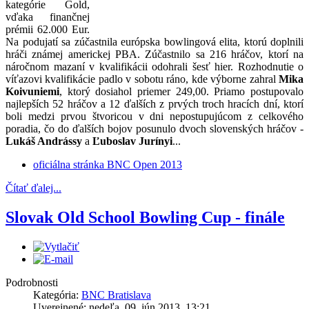
kategórie Gold,
vďaka finančnej
prémii 62.000 Eur.
Na podujatí sa zúčastnila európska bowlingová elita, ktorú doplnili
hráči známej americkej PBA. Zúčastnilo sa 216 hráčov, ktorí na
náročnom mazaní v kvalifikácii odohrali šesť hier. Rozhodnutie o
víťazovi kvalifikácie padlo v sobotu ráno, kde výborne zahral
Mika
Koivuniemi
, ktorý dosiahol priemer 249,00. Priamo postupovalo
najlepších 52 hráčov a 12 ďalších z prvých troch hracích dní, ktorí
boli medzi prvou štvoricou v dni nepostupujúcom z celkového
poradia, čo do ďalších bojov posunulo dvoch slovenských hráčov -
Lukáš Andrássy
a
Ľuboslav Jurínyi
...
oficiálna stránka BNC Open 2013
Čítať ďalej...
Slovak Old School Bowling Cup - finále
Podrobnosti
Kategória:
BNC Bratislava
Uverejnené: nedeľa, 09. jún 2013, 13:21