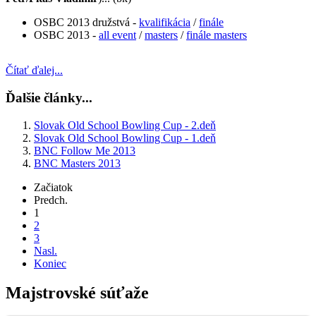
OSBC 2013 družstvá -
kvalifikácia
/
finále
OSBC 2013 -
all event
/
masters
/
finále masters
Čítať ďalej...
Ďalšie články...
Slovak Old School Bowling Cup - 2.deň
Slovak Old School Bowling Cup - 1.deň
BNC Follow Me 2013
BNC Masters 2013
Začiatok
Predch.
1
2
3
Nasl.
Koniec
Majstrovské súťaže