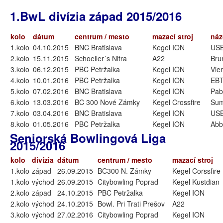
1.BwL divízia západ 2015/2016
kolo
dátum
centrum / mesto
mazací stroj
náz
1.kolo
04.10.2015
BNC Bratislava
Kegel ION
USB
2.kolo
15.11.2015
Schoeller´s Nitra
A22
Bru
3.kolo
06.12.2015
PBC Petržalka
Kegel ION
Vie
4.kolo
10.01.2016
PBC Petržalka
Kegel ION
EBT
5.kolo
07.02.2016
BNC Bratislava
Kegel ION
Pab
6.kolo
13.03.2016
BC 300 Nové Zámky
Kegel Crossfire
Sum
7.kolo
03.04.2016
BNC Bratislava
Kegel ION
USB
8.kolo
01.05.2016
PBC Petržalka
Kegel ION
Abb
Seniorská Bowlingová Liga
2015/2016
kolo
divízia
dátum
centrum / mesto
mazací stroj
1.kolo
západ
26.09.2015
BC300 N. Zámky
Kegel Corssfire
1.kolo
východ
26.09.2015
Citybowling Poprad
Kegel Kustdian
2.kolo
západ
24.10.2015
PBC Petržalka
Kegel ION
2.kolo
východ
24.10.2015
Bowl. Pri Trati Prešov
A22
3.kolo
východ
27.02.2016
Citybowling Poprad
Kegel ION