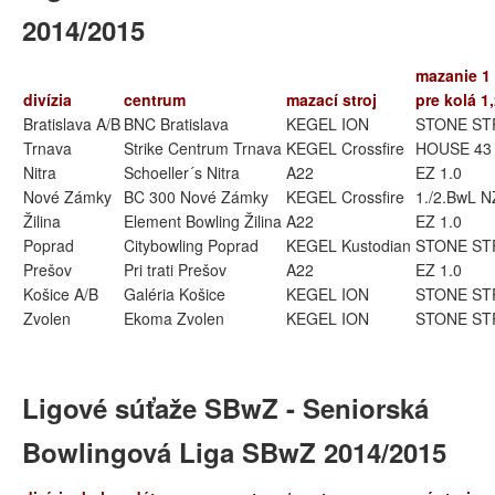
2014/2015
mazanie 1
divízia
centrum
mazací stroj
pre kolá 1,
Bratislava A/B
BNC Bratislava
KEGEL ION
STONE ST
Trnava
Strike Centrum Trnava
KEGEL Crossfire
HOUSE 43 
Nitra
Schoeller´s Nitra
A22
EZ 1.0
Nové Zámky
BC 300 Nové Zámky
KEGEL Crossfire
1./2.BwL NZ
Žilina
Element Bowling Žilina
A22
EZ 1.0
Poprad
Citybowling Poprad
KEGEL Kustodian
STONE S
Prešov
Pri trati Prešov
A22
EZ 1.0
Košice A/B
Galéria Košice
KEGEL ION
STONE S
Zvolen
Ekoma Zvolen
KEGEL ION
STONE ST
Ligové súťaže SBwZ - Seniorská
Bowlingová Liga SBwZ 2014/2015