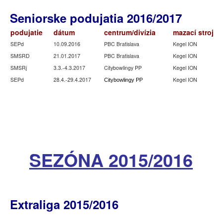
Seniorske podujatia 2016/2017
podujatie
dátum
centrum/divízia
mazací stroj
SEPd
10.09.2016
PBC Bratislava
Kegel ION
SMSRD
21.01.2017
PBC Bratislava
Kegel ION
SMSRj
3.3.-4.3.2017
Citybowlingy PP
Kegel ION
SEPd
28.4.-29.4.2017
Kegel ION
Citybowlingy PP
SEZÓNA 2015/2016
Extraliga 2015/2016