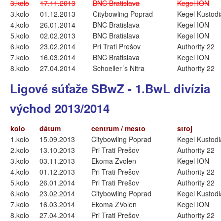
3.kolo
17.11.2013
BNC Bratislava
Kegel ION
3.kolo
01.12.2013
Citybowling Poprad
Kegel Kustod
4.kolo
26.01.2014
BNC Bratislava
Kegel ION
5.kolo
02.02.2013
BNC Bratislava
Kegel ION
6.kolo
23.02.2014
Pri Trati Prešov
Authority 22
7.kolo
16.03.2014
BNC Bratislava
Kegel ION
8.kolo
27.04.2014
Schoeller´s Nitra
Authority 22
Ligové súťaže SBwZ - 1.BwL divízia
východ 2013/2014
kolo
dátum
centrum / mesto
stroj
1.kolo
15.09.2013
Citybowling Poprad
Kegel Kustod
2.kolo
13.10.2013
Pri Trati Prešov
Authority 22
3.kolo
03.11.2013
Ekoma Zvolen
Kegel ION
4.kolo
01.12.2013
Pri Trati Prešov
Authority 22
5.kolo
26.01.2014
Pri Trati Prešov
Authority 22
6.kolo
23.02.2014
Citybowling Poprad
Kegel Kustod
7.kolo
16.03.2014
Ekoma ZVolen
Kegel ION
8.kolo
27.04.2014
Pri Trati Prešov
Authority 22