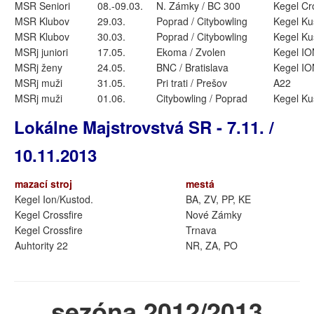
MSR Seniori
08.-09.03.
N. Zámky / BC 300
Kegel Cr
MSR Klubov
29.03.
Poprad / Citybowling
Kegel Ku
MSR Klubov
30.03.
Poprad / Citybowling
Kegel Ku
MSRj juniori
17.05.
Ekoma / Zvolen
Kegel IO
MSRj ženy
24.05.
BNC / Bratislava
Kegel IO
MSRj muži
31.05.
Pri trati / Prešov
A22
MSRj muži
01.06.
Citybowling / Poprad
Kegel Ku
Lokálne Majstrovstvá SR - 7.11. /
10.11.2013
mazací stroj
mestá
Kegel Ion/Kustod.
BA, ZV, PP, KE
Kegel Crossfire
Nové Zámky
Kegel Crossfire
Trnava
Auhtority 22
NR, ZA, PO
sezóna 2012/2013