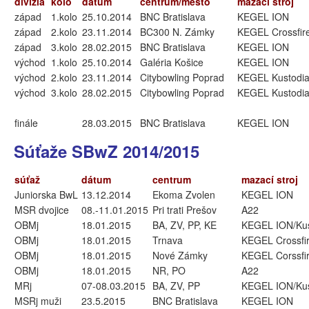
divízia
kolo
dátum
centrum/mesto
mazací stroj
západ
1.kolo
25.10.2014
BNC Bratislava
KEGEL ION
západ
2.kolo
23.11.2014
BC300 N. Zámky
KEGEL Crossfir
západ
3.kolo
28.02.2015
BNC Bratislava
KEGEL ION
východ
1.kolo
25.10.2014
Galéria Košice
KEGEL ION
východ
2.kolo
23.11.2014
Citybowling Poprad
KEGEL Kustodi
východ
3.kolo
28.02.2015
Citybowling Poprad
KEGEL Kustodi
finále
28.03.2015
BNC Bratislava
KEGEL ION
Súťaže SBwZ 2014/2015
súťaž
dátum
centrum
mazací stroj
Juniorska BwL
13.12.2014
Ekoma Zvolen
KEGEL ION
MSR dvojice
08.-11.01.2015
Pri trati Prešov
A22
OBMj
18.01.2015
BA, ZV, PP, KE
KEGEL ION/Kus
OBMj
18.01.2015
Trnava
KEGEL Crossfi
OBMj
18.01.2015
Nové Zámky
KEGEL Corssfi
OBMj
18.01.2015
NR, PO
A22
MRj
07-08.03.2015
BA, ZV, PP
KEGEL ION/Kus
MSRj muži
23.5.2015
BNC Bratislava
KEGEL ION