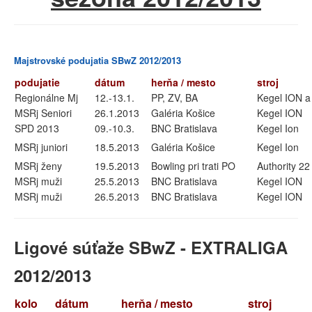
Majstrovské podujatia SBwZ 2012/2013
podujatie
dátum
herňa / mesto
stroj
Regionálne Mj
12.-13.1.
PP, ZV, BA
Kegel ION a
MSRj Seniori
26.1.2013
Galéria Košice
Kegel ION
SPD 2013
09.-10.3.
BNC Bratislava
Kegel Ion
MSRj juniori
18.5.2013
Galéria Košice
Kegel Ion
MSRj ženy
19.5.2013
Bowling pri trati PO
Authority 22
MSRj muži
25.5.2013
BNC Bratislava
Kegel ION
MSRj muži
26.5.2013
BNC Bratislava
Kegel ION
Ligové súťaže SBwZ - EXTRALIGA
2012/2013
kolo
dátum
herňa / mesto
stroj