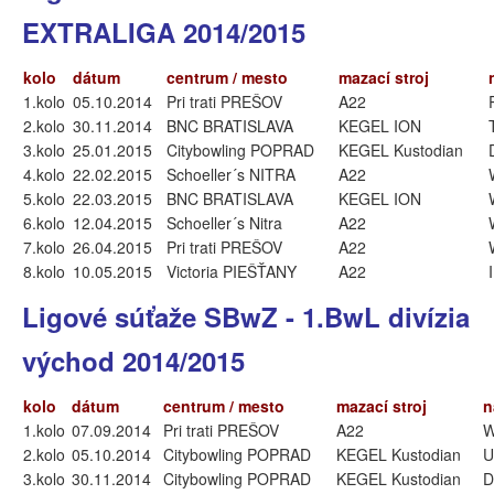
EXTRALIGA 2014/2015
kolo
dátum
centrum / mesto
mazací stroj
1.kolo
05.10.2014
Pri trati PREŠOV
A22
2.kolo
30.11.2014
BNC BRATISLAVA
KEGEL ION
3.kolo
25.01.2015
Citybowling POPRAD
KEGEL Kustodian
4.kolo
22.02.2015
Schoeller´s NITRA
A22
5.kolo
22.03.2015
BNC BRATISLAVA
KEGEL ION
6.kolo
12.04.2015
Schoeller´s Nitra
A22
7.kolo
26.04.2015
Pri trati PREŠOV
A22
8.kolo
10.05.2015
Victoria PIEŠŤANY
A22
Ligové súťaže SBwZ - 1.BwL divízia
východ 2014/2015
kolo
dátum
centrum / mesto
mazací stroj
n
1.kolo
07.09.2014
Pri trati PREŠOV
A22
W
2.kolo
05.10.2014
Citybowling POPRAD
KEGEL Kustodian
U
3.kolo
30.11.2014
Citybowling POPRAD
KEGEL Kustodian
D