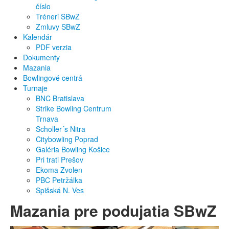
číslo
Tréneri SBwZ
Zmluvy SBwZ
Kalendár
PDF verzia
Dokumenty
Mazania
Bowlingové centrá
Turnaje
BNC Bratislava
Strike Bowling Centrum
Trnava
Scholler´s Nitra
Citybowling Poprad
Galéria Bowling Košice
Pri trati Prešov
Ekoma Zvolen
PBC Petržálka
Spišská N. Ves
Mazania pre podujatia SBwZ