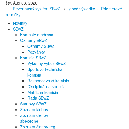
štv, Aug 06, 2026
Rezervačný systém SBwZ
•
Ligové výsledky
•
Priemerové
rebríčky
Novinky
SBwZ
Kontakty a adresa
Oznamy SBwZ
Oznamy SBwZ
Pozvánky
Komisie SBwZ
Výkonný výbor SBwZ
Športovo-technická
komisia
Rozhodcovská komisia
Disciplinárna komisia
Matričná komisia
Rada SBwZ
Stanovy SBwZ
Zoznam klubov
Zoznam členov
abecedne
Zoznam členov reg.