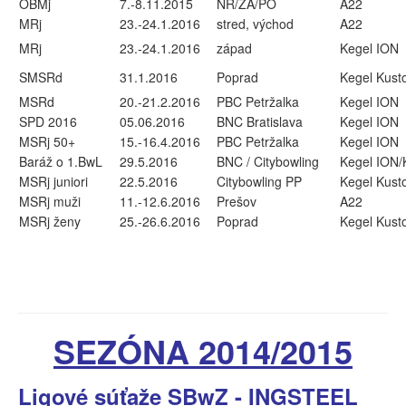
OBMj
7.-8.11.2015
NR/ZA/PO
A22
MRj
23.-24.1.2016
stred, východ
A22
MRj
23.-24.1.2016
západ
Kegel ION
SMSRd
31.1.2016
Poprad
Kegel Kust
MSRd
20.-21.2.2016
PBC Petržalka
Kegel ION
SPD 2016
05.06.2016
BNC Bratislava
Kegel ION
MSRj 50+
15.-16.4.2016
PBC Petržalka
Kegel ION
Baráž o 1.BwL
29.5.2016
BNC / Citybowling
Kegel ION/
MSRj juniori
22.5.2016
Citybowling PP
Kegel Kust
MSRj muži
11.-12.6.2016
Prešov
A22
MSRj ženy
25.-26.6.2016
Poprad
Kegel Kust
SEZÓNA 2014/2015
Ligové súťaže SBwZ - INGSTEEL