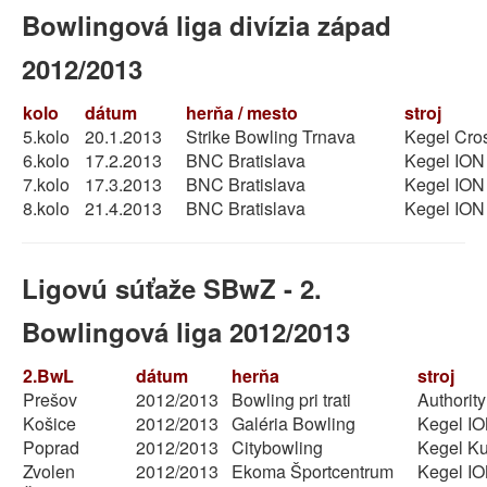
Bowlingová liga divízia západ
2012/2013
kolo
dátum
herňa / mesto
stroj
5.kolo
20.1.2013
Strike Bowling Trnava
Kegel Cros
6.kolo
17.2.2013
BNC Bratislava
Kegel ION
7.kolo
17.3.2013
BNC Bratislava
Kegel ION
8.kolo
21.4.2013
BNC Bratislava
Kegel ION
Ligovú súťaže SBwZ - 2.
Bowlingová liga 2012/2013
2.BwL
dátum
herňa
stroj
Prešov
2012/2013
Bowling pri trati
Authority
Košice
2012/2013
Galéria Bowling
Kegel I
Poprad
2012/2013
Citybowling
Kegel Ku
Zvolen
2012/2013
Ekoma Športcentrum
Kegel I