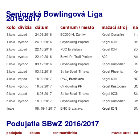
Seniorská Bowlingová Liga
2016/2017
kolo
divízia
dátum
centrum / mesto
mazací stroj
ná
1.kolo
západ
24.09.2016
BC300 N. Zámky
Kegel Corssfire
1. 
1.kolo
východ
24.09.2016
Citybowling Poprad
Kegel ION
BE
2.kolo
západ
22.10.2016
PBC Bratislava
Kegel ION
200
2.kolo
východ
22.10.2016
Bowl. Pri Trati Prešov
A22
Abs
3.kolo
východ
03.12.2016
Citybowling Poprad
Kegel Kustodian
US
3.kolo
západ
03.12.2016
Strike Bowl. Trnava
Kegel Phoenix
Ke
4.kolo
západ
18.02.2017
Kegel ION
PBC, Bratislava
BO
4.kolo
východ
18.02.2017
Citybowling PP
Kegel Kustodian
BO
5.kolo
západ
18.03.2017
Strike Bowl. Trnava
Kegel IKON
Sto
5.kolo
východ
18.03.2017
Citybowling Poprad
Kegel Kustodian
Sto
finále
08.-09.4.2017
BNC Bratislava
BN
Kegel ION
Podujatia SBwZ 2016/2017
podujatie
dátum
centrum/divízia
mazací stroj
ná