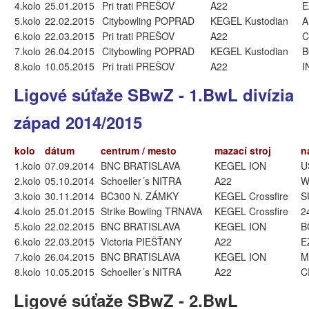
4.kolo
25.01.2015
Pri trati PREŠOV
A22
E
5.kolo
22.02.2015
Citybowling POPRAD
KEGEL Kustodian
A
6.kolo
22.03.2015
Pri trati PREŠOV
A22
C
7.kolo
26.04.2015
Citybowling POPRAD
KEGEL Kustodian
B
8.kolo
10.05.2015
Pri trati PREŠOV
A22
I
Ligové súťaže SBwZ - 1.BwL divízia
západ 2014/2015
kolo
dátum
centrum / mesto
mazací stroj
n
1.kolo
07.09.2014
BNC BRATISLAVA
KEGEL ION
U
2.kolo
05.10.2014
Schoeller´s NITRA
A22
W
3.kolo
30.11.2014
BC300 N. ZÁMKY
KEGEL Crossfire
S
4.kolo
25.01.2015
Strike Bowling TRNAVA
KEGEL Crossfire
2
5.kolo
22.02.2015
BNC BRATISLAVA
KEGEL ION
B
6.kolo
22.03.2015
Victoria PIEŠŤANY
A22
E
7.kolo
26.04.2015
BNC BRATISLAVA
KEGEL ION
M
8.kolo
10.05.2015
Schoeller´s NITRA
A22
C
Ligové súťaže SBwZ - 2.BwL