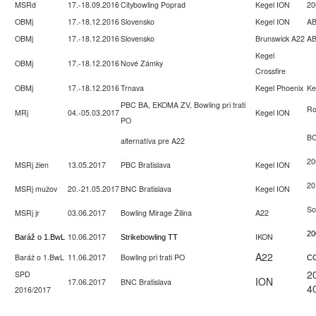
MSRd
17.-18.09.2016
Citybowling Poprad
Kegel ION
20
OBMj
17.-18.12.2016
Slovensko
Kegel ION
A
OBMj
17.-18.12.2016
Slovensko
Brunswick A22
AB
Kegel
OBMj
17.-18.12.2016
Nové Zámky
Crossfire
OBMj
17.-18.12.2016
Trnava
Kegel Phoenix
Ke
PBC BA, EKOMA ZV, Bowling pri trati
Ro
MRj
04.-05.03.2017
Kegel ION
PO
BC
alternatíva pre A22
20
MSRj žien
13.05.2017
PBC Bratislava
Kegel ION
20
MSRj mužov
20.-21.05.2017
BNC Bratislava
Kegel ION
Sc
MSRj jr
03.06.2017
Bowling Mirage Žilina
A22
20
10.06.2017
IKON
Baráž o 1.BwL
Strikebowling TT
A22
Baráž o 1.BwL
11.06.2017
Bowling pri trati PO
C
2
SPD
ION
17.06.2017
BNC Bratislava
4
2016/2017