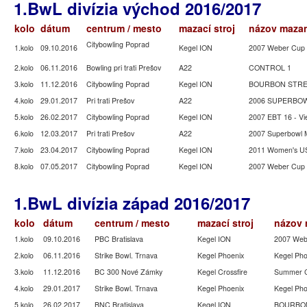
1.BwL divízia východ 2016/2017
kolo
dátum
centrum / mesto
mazací stroj
názov maza
Citybowling Poprad
1.kolo
09.10.2016
Kegel ION
2007 Weber Cup 
2.kolo
06.11.2016
Bowling pri trati Prešov
A22
CONTROL 1
3.kolo
11.12.2016
Citybowling Poprad
Kegel ION
BOURBON STREE
4.kolo
29.01.2017
Pri trati Prešov
A22
2006 SUPERBOW
5.kolo
26.02.2017
Citybowling Poprad
Kegel ION
2007 EBT 16 - V
6.kolo
12.03.2017
Pri trati Prešov
A22
2007 Superbowl Mi
7.kolo
23.04.2017
Citybowling Poprad
Kegel ION
2011 Women's U
8.kolo
07.05.2017
Citybowling Poprad
Kegel ION
2007 Weber Cup 
1.BwL divízia západ 2016/2017
kolo
dátum
centrum / mesto
mazací stroj
názov 
1.kolo
09.10.2016
PBC Bratislava
Kegel ION
2007 Web
2.kolo
06.11.2016
Strike Bowl. Trnava
Kegel Phoenix
Kegel Ph
3.kolo
11.12.2016
BC 300 Nové Zámky
Kegel Crossfire
Summer 
4.kolo
29.01.2017
Strike Bowl. Trnava
Kegel Phoenix
Kegel Ph
5.kolo
26.02.2017
BNC Bratislava
Kegel ION
BOURBON