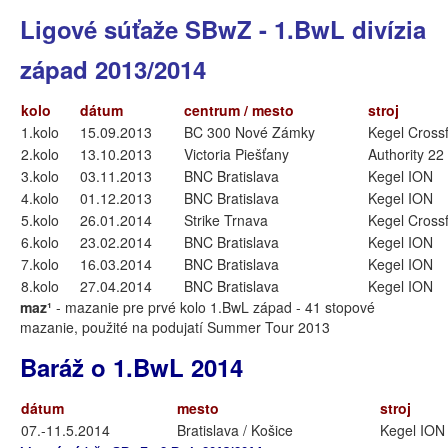
Ligové súťaže SBwZ - 1.BwL divízia
západ 2013/2014
kolo
dátum
centrum / mesto
stroj
1.kolo
15.09.2013
BC 300 Nové Zámky
Kegel Crossf
2.kolo
13.10.2013
Victoria Piešťany
Authority 22
3.kolo
03.11.2013
BNC Bratislava
Kegel ION
4.kolo
01.12.2013
BNC Bratislava
Kegel ION
5.kolo
26.01.2014
Strike Trnava
Kegel Cross
6.kolo
23.02.2014
BNC Bratislava
Kegel ION
7.kolo
16.03.2014
BNC Bratislava
Kegel ION
8.kolo
27.04.2014
BNC Bratislava
Kegel ION
maz¹
- mazanie pre prvé kolo 1.BwL západ - 41 stopové
mazanie, použité na podujatí Summer Tour 2013
Baráž o 1.BwL 2014
dátum
mesto
stroj
07.-11.5.2014
Bratislava / Košice
Kegel ION