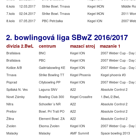
6.kolo
12.03.2017
Strike Bowl. Trnava
Kegel IKON
Middle R
7.kolo
02.04.2017
Strike Bowl. Trnava
Kegel IKON
2011 Wom
8.kolo
07.05.2017
PBC Petržalka
Kegel ION
2007 Web
2. bowlingová liga SBwZ 2016/2017
divízia 2.BwL
centrum
mazací stroj
mazanie 1
Bratislava
BNC
Kegel ION
2007 Weber Cup - Day 
Bratislava
PBC
Kegel ION
2007 Weber Cup - Day 
Košice A/B
Galériabowling KE
Kegel ION
2007 Weber Cup - Day 
Trnava
Strike Bowling TT
Kegel Phoenix
Kegel phoenix #3
Poprad
Citybowling PP
Kegel ION
2007 Weber Cup - Day 
Spišská N. Ves
Laguna SNV
A22
Absolute Control 2
Nové Zámky
Bowling Club 300
Kegel Crossfire
1.BwL/2.BwL
Nitra
Schoeller´s NR
A22
Absolute Control 2
Prešov
Bowl. Pri Trati PO
A22
Absolute Control 2
Žilina
Element Bowl. ZA
A22
Absolute Control 2
Zvolen
Ekoma Zvolen
Kegel ION
2007 Weber Cup - Day 
Malacky
Malacky
AMF Summit
Space bowling 2013