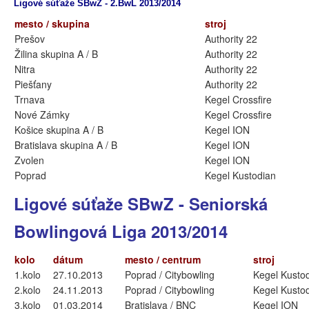
Ligové súťaže SBwZ - 2.BwL 2013/2014
mesto / skupina
stroj
Prešov
Authority 22
Žilina skupina A / B
Authority 22
Nitra
Authority 22
Piešťany
Authority 22
Trnava
Kegel Crossfire
Nové Zámky
Kegel Crossfire
Košice skupina A / B
Kegel ION
Bratislava skupina A / B
Kegel ION
Zvolen
Kegel ION
Poprad
Kegel Kustodian
Ligové súťaže SBwZ - Seniorská
Bowlingová Liga 2013/2014
kolo
dátum
mesto / centrum
stroj
1.kolo
27.10.2013
Poprad / Citybowling
Kegel Kusto
2.kolo
24.11.2013
Poprad / Citybowling
Kegel Kusto
3.kolo
01.03.2014
Bratislava / BNC
Kegel ION