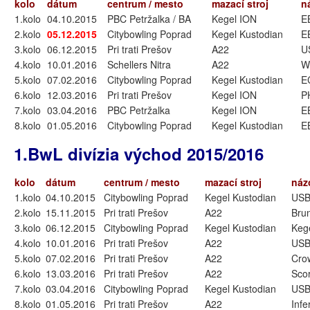
kolo
dátum
centrum / mesto
mazací stroj
n
1.kolo
04.10.2015
PBC Petržalka / BA
Kegel ION
E
2.kolo
05.12.2015
Citybowling Poprad
Kegel Kustodian
E
3.kolo
06.12.2015
Pri trati Prešov
A22
U
4.kolo
10.01.2016
Schellers Nitra
A22
W
5.kolo
07.02.2016
Citybowling Poprad
Kegel Kustodian
E
6.kolo
12.03.2016
Pri trati Prešov
Kegel ION
P
7.kolo
03.04.2016
PBC Petržalka
Kegel ION
E
8.kolo
01.05.2016
Citybowling Poprad
Kegel Kustodian
E
1.BwL divízia východ 2015/2016
kolo
dátum
centrum / mesto
mazací stroj
náz
1.kolo
04.10.2015
Citybowling Poprad
Kegel Kustodian
USB
2.kolo
15.11.2015
Pri trati Prešov
A22
Bru
3.kolo
06.12.2015
Citybowling Poprad
Kegel Kustodian
Keg
4.kolo
10.01.2016
Pri trati Prešov
A22
USB
5.kolo
07.02.2016
Pri trati Prešov
A22
Cro
6.kolo
13.03.2016
Pri trati Prešov
A22
Sco
7.kolo
03.04.2016
Citybowling Poprad
Kegel Kustodian
USB
8.kolo
01.05.2016
Pri trati Prešov
A22
Infe