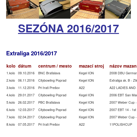
SEZÓNA 2016/2017
Extraliga 2016/2017
kolo
dátum
centrum / mesto
mazací stroj
názov mazan
1.kolo
09.10.2016
BNC Bratislava
Kegel ION
2008 DBU German
2.kolo
06.11.2016
Citybowling Poprad
Kegel ION
Extraliga sk. B - Zli
3.kolo
11.12.2016
Pri trati Prešov
A22
A22 LADIES AND
4.kolo
29.01.2017
Citybowling Poprad
Kegel ION
2006 EBT San Mar
5.kolo
26.02.2017
PBC Bratislava
Kegel ION
2007 Weber Cup -
6.kolo
12.03.2017
Citybowling Poprad
Kegel ION
2007 EBT 14 - 1st
7.kolo
02.04.2017
Citybowling Poprad
Kegel ION
2007 Weber Cup -
8.kolo
07.05.2017
Pri trati Prešov
A22
11POLISHCUP