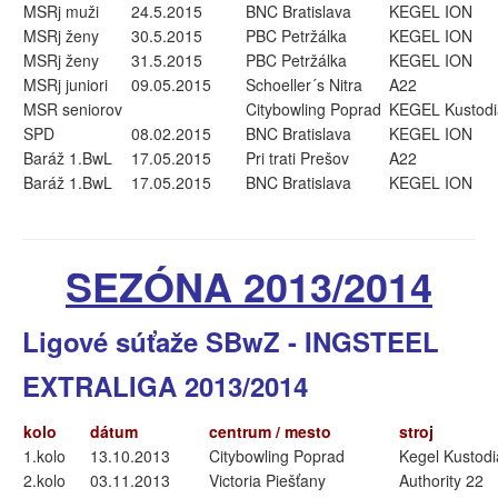
MSRj muži
24.5.2015
BNC Bratislava
KEGEL ION
MSRj ženy
30.5.2015
PBC Petržálka
KEGEL ION
MSRj ženy
31.5.2015
PBC Petržálka
KEGEL ION
MSRj juniori
09.05.2015
Schoeller´s Nitra
A22
MSR seniorov
Citybowling Poprad
KEGEL Kustodi
SPD
08.02.2015
BNC Bratislava
KEGEL ION
Baráž 1.BwL
17.05.2015
Pri trati Prešov
A22
Baráž 1.BwL
17.05.2015
BNC Bratislava
KEGEL ION
SEZÓNA 2013/2014
Ligové súťaže SBwZ - INGSTEEL
EXTRALIGA 2013/2014
kolo
dátum
centrum / mesto
stroj
1.kolo
13.10.2013
Citybowling Poprad
Kegel Kustod
2.kolo
03.11.2013
Victoria Piešťany
Authority 22