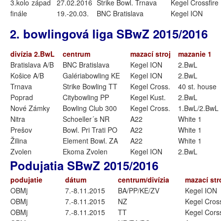
3.kolo
západ
27.02.2016
Strike Bowl. Trnava
Kegel Crossfire
finále
19.-20.03.
BNC Bratislava
Kegel ION
2. bowlingová liga SBwZ 2015/2016
divízia 2.BwL
centrum
mazací stroj
mazanie 1
Bratislava A/B
BNC Bratislava
Kegel ION
2.BwL
Košice A/B
Galériabowling KE
Kegel ION
2.BwL
Trnava
Strike Bowling TT
Kegel Cross.
40 st. house
Poprad
Citybowling PP
Kegel Kust.
2.BwL
Nové Zámky
Bowling Club 300
Kegel Cross.
1.BwL/2.BwL
Nitra
Schoeller´s NR
A22
White 1
Prešov
Bowl. Pri Trati PO
A22
White 1
Žilina
Element Bowl. ZA
A22
White 1
Zvolen
Ekoma Zvolen
Kegel ION
2.BwL
Podujatia SBwZ 2015/2016
podujatie
dátum
centrum/divízia
mazací str
OBMj
7.-8.11.2015
BA/PP/KE/ZV
Kegel ION
OBMj
7.-8.11.2015
NZ
Kegel Cross
OBMj
7.-8.11.2015
TT
Kegel Corss