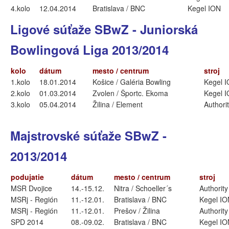
4.kolo
12.04.2014
Bratislava / BNC
Kegel ION
Ligové súťaže SBwZ - Juniorská
Bowlingová Liga 2013/2014
kolo
dátum
mesto / centrum
stroj
1.kolo
18.01.2014
Košice / Galéria Bowling
Kegel 
2.kolo
01.03.2014
Zvolen / Športc. Ekoma
Kegel 
3.kolo
05.04.2014
Žilina / Element
Authori
Majstrovské súťaže SBwZ -
2013/2014
podujatie
dátum
mesto / centrum
stroj
MSR Dvojice
14.-15.12.
Nitra / Schoeller´s
Authority
MSRj - Región
11.-12.01.
Bratislava / BNC
Kegel IO
MSRj - Región
11.-12.01.
Prešov / Žilina
Authority
SPD 2014
08.-09.02.
Bratislava / BNC
Kegel IO