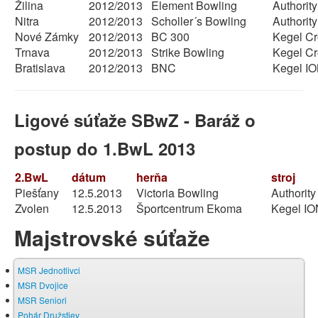
Žilina
2012/2013
Element Bowling
Authority
Nitra
2012/2013
Scholler´s Bowling
Authority
Nové Zámky
2012/2013
BC 300
Kegel Cr
Trnava
2012/2013
Strike Bowling
Kegel Cr
Bratislava
2012/2013
BNC
Kegel I
Ligové súťaže SBwZ - Baráž o
postup do 1.BwL 2013
2.BwL
dátum
herňa
stroj
Piešťany
12.5.2013
Victoria Bowling
Authority
Zvolen
12.5.2013
Športcentrum Ekoma
Kegel IO
Majstrovské súťaže
MSR Jednotlivci
MSR Dvojice
MSR Seniori
Pohár Družstiev